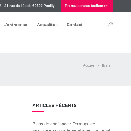
31 rue de l école 60790 Pouilly
Prenez contact facilement
L’entreprise
Actualité
Contact
Accueil
flyers
/
ARTICLES RÉCENTS
7 ans de confiance : Formapelec
renouvèle son partenariat avec Tool Print