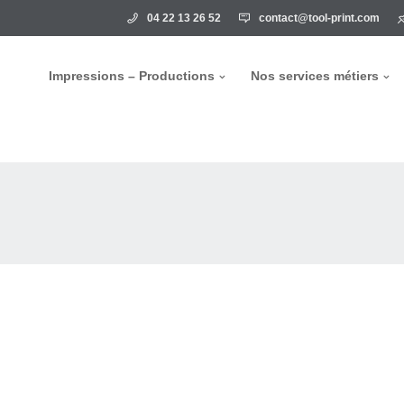
04 22 13 26 52
contact@tool-print.com
Impressions – Productions
Nos services métiers