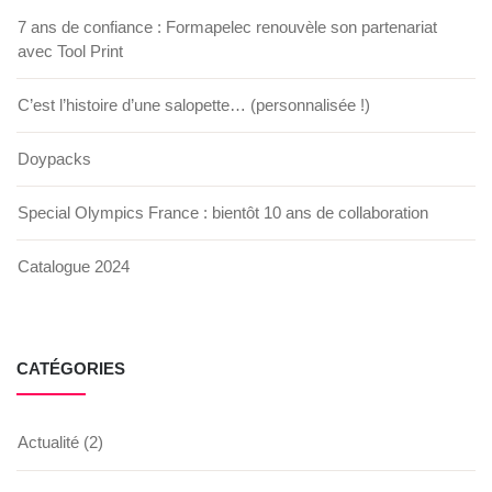
l’impression de vos faire-parts, cartes de remerciements,
Idées produits
7 ans de confiance : Formapelec renouvèle son partenariat
enveloppes. Nous vous conseillerons dans le choix du
format, le type de papier et le look en adéquation avec vos
avec Tool Print
envies. Tout ça à petit prix et dans les meilleurs […]
Réalisations
C’est l’histoire d’une salopette… (personnalisée !)
Lire plus →
Infos techniques
Doypacks
Special Olympics France : bientôt 10 ans de collaboration
Catalogue 2024
CATÉGORIES
Actualité
(2)